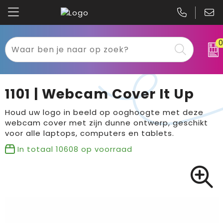
Kariban
Textiel
Mascot
Relatiegeschenken
1101 | Webcam Cover It Up
B&C
Werkkleding
Houd uw logo in beeld op ooghoogte met deze
webcam cover met zijn dunne ontwerp, geschikt
Gildan
Sport
voor alle laptops, computers en tablets.
In totaal
10608
op voorraad
Clique
Tassen
Printer
Bloemen, planten en bomen
Projob
Pasen
Blaklader
Binnenreclame