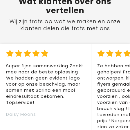
Wat
klanten
over ons
vertellen
Wij zijn trots op wat we maken en onze
klanten delen die trots met ons
Super fijne samenwerking Zoekt
Ze hebben mi
mee naar de beste oplossing
geholpen! Pr
We hadden geen evident logo
ontworpen, kl
voor op onze beachvlag, maar
flyers gemaak
samen met Sarina een mooi
geborduurd e
eindresultaat bekomen.
voorzien , oo
Topservice!
voorzien van 
beach vlag ! 
Daisy Moons
tevreden met
prijs ! Nergens
zien ze zeker