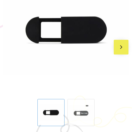
BIC
Drukwerk
Flexfit
Brievenbuspakketten