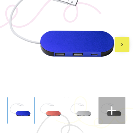
BIC
Drukwerk
Flexfit
Brievenbuspakketten