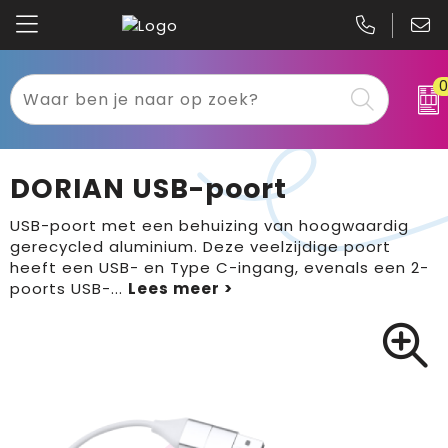
Kariban
Textiel
Mascot
Relatiegeschenken
DORIAN USB-poort
B&C
Werkkleding
USB-poort met een behuizing van hoogwaardig
gerecycled aluminium. Deze veelzijdige poort
Gildan
Sport
heeft een USB- en Type C-ingang, evenals een 2-
poorts USB-
...
Clique
Tassen
Printer
Bloemen, planten en bomen
Projob
Pasen
Blaklader
Binnenreclame