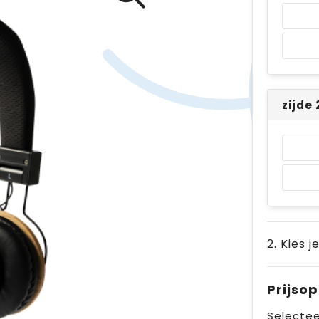
zijde
2. Kies j
Prijso
Selectee