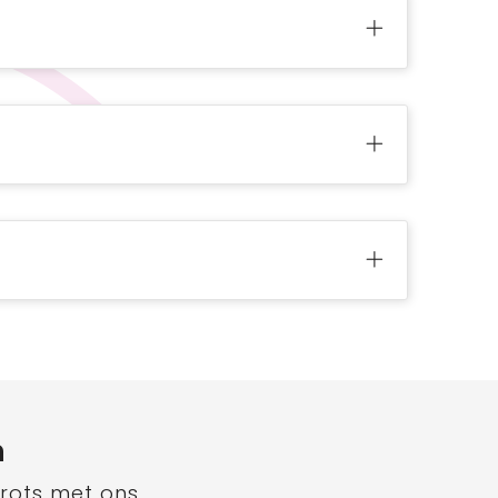
n
trots met ons