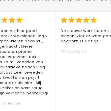
ben mij hier goed
De nieuwe werk kleren zi
en! Professioneel logo
binnen. Ziet er weer goed
pen, kleren gedrukt ,
bedankt Js Design.
 gemaakt , kleren
NK-autoglas
duurd en promo
aal voorzien , ook
 ze mij voorzien van
alitatieve beach vlag !
 alvast zeer tevreden
 kwaliteit en prijs !
s beter als hier . Mij
e zeker en vast terug
jn volgende bestelling!
in Henkel