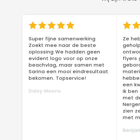
Super fijne samenwerking
Ze heb
Zoekt mee naar de beste
geholp
oplossing We hadden geen
ontwor
evident logo voor op onze
flyers
beachvlag, maar samen met
gebor
Sarina een mooi eindresultaat
materi
bekomen. Topservice!
hebben
een kw
Daisy Moons
Ik ben
met de
Nergen
zien z
met mi
Benjam