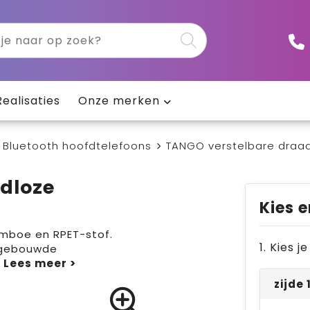
Realisaties
Onze merken
Bluetooth hoofdtelefoons
TANGO verstelbare draad
dloze
Kies e
amboe en RPET-stof.
1. Kies 
ngebouwde
.
zijde