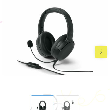
BIC
Drukwerk
Flexfit
Brievenbuspakketten