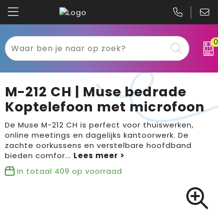
Kariban
Textiel
Mascot
Relatiegeschenken
M-212 CH | Muse bedrade
B&C
Werkkleding
Koptelefoon met microfoon
Gildan
Sport
De Muse M-212 CH is perfect voor thuiswerken,
online meetings en dagelijks kantoorwerk. De
zachte oorkussens en verstelbare hoofdband
Clique
Tassen
bieden comfor
...
Printer
Bloemen, planten en bomen
In totaal
409
op voorraad
Projob
Pasen
Blaklader
Binnenreclame