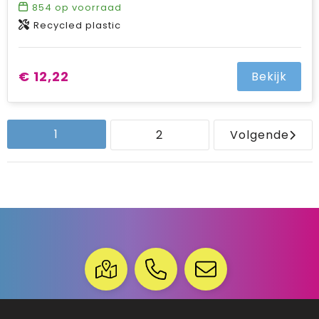
854
op voorraad
Recycled plastic
€ 12,22
Bekijk
1
2
Volgende