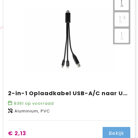
BIC
Drukwerk
Flexfit
Brievenbuspakketten
2-in-1 Oplaadkabel USB-A/C naar USB-C & Lightning Aluminium
9361
op voorraad
Aluminium, PVC
€ 2,13
Bekijk