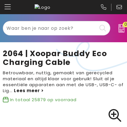
Kariban
Textiel
Mascot
Relatiegeschenken
2064 | Xoopar Buddy Eco
B&C
Werkkleding
Charging Cable
Gildan
Sport
Betrouwbaar, nuttig, gemaakt van gerecycled
materiaal en altijd klaar voor gebruik! Sluit al je
essentiële apparaten aan met de USB-, USB-C- of
Clique
Tassen
Lig
...
Printer
Bloemen, planten en bomen
In totaal
25879
op voorraad
Projob
Pasen
Blaklader
Binnenreclame