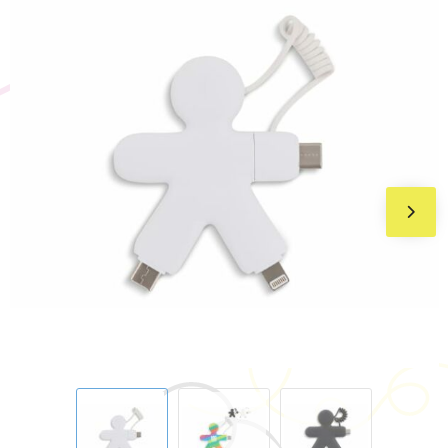
BIC
Drukwerk
Flexfit
Brievenbuspakketten