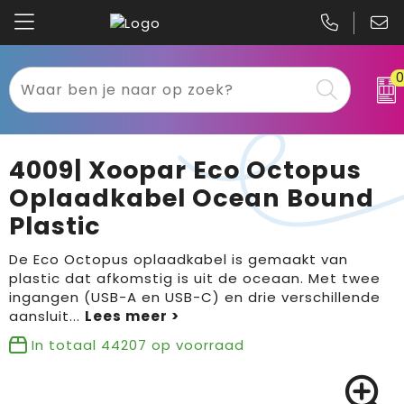
Kariban
Textiel
Mascot
Relatiegeschenken
4009| Xoopar Eco Octopus
B&C
Werkkleding
Oplaadkabel Ocean Bound
Plastic
Gildan
Sport
De Eco Octopus oplaadkabel is gemaakt van
Clique
Tassen
plastic dat afkomstig is uit de oceaan. Met twee
ingangen (USB-A en USB-C) en drie verschillende
Printer
Bloemen, planten en bomen
aansluit
...
In totaal
44207
op voorraad
Projob
Pasen
Blaklader
Binnenreclame