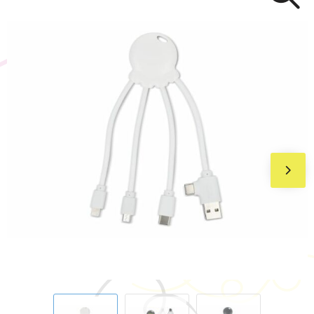
BIC
Drukwerk
Flexfit
Brievenbuspakketten