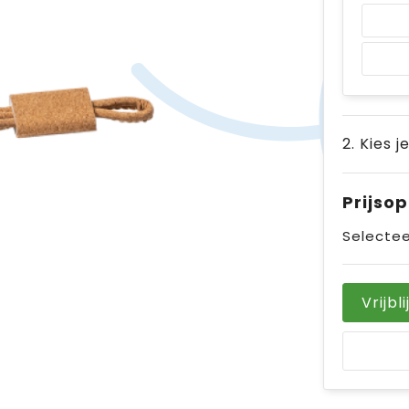
2. Kies j
Prijso
Selectee
Vrijbl