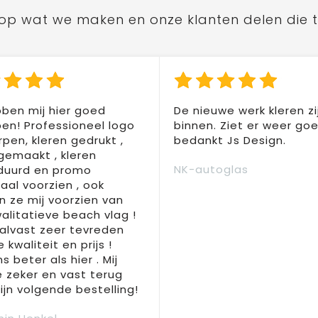
ts op wat we maken en onze klanten delen die 
ben mij hier goed
De nieuwe werk kleren zi
en! Professioneel logo
binnen. Ziet er weer goed
pen, kleren gedrukt ,
bedankt Js Design.
 gemaakt , kleren
NK-autoglas
duurd en promo
aal voorzien , ook
 ze mij voorzien van
alitatieve beach vlag !
 alvast zeer tevreden
 kwaliteit en prijs !
s beter als hier . Mij
e zeker en vast terug
jn volgende bestelling!