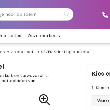
Realisaties
Onze merken
horen
Kabel sets
SEVEK 5-in-1 oplaadkabel
el
Kies e
n kurk en tarwevezel is
r het opladen van
1. Kies 
Voorz