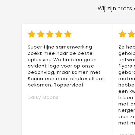
Wij zijn tro
Super fijne samenwerking
Ze heb
Zoekt mee naar de beste
geholp
oplossing We hadden geen
ontwor
evident logo voor op onze
flyers
beachvlag, maar samen met
gebor
Sarina een mooi eindresultaat
materi
bekomen. Topservice!
hebben
een kw
Daisy Moons
Ik ben
met de
Nergen
zien z
met mi