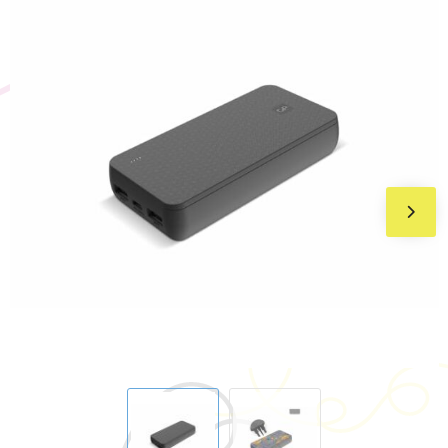
BIC
Drukwerk
Flexfit
Brievenbuspakketten