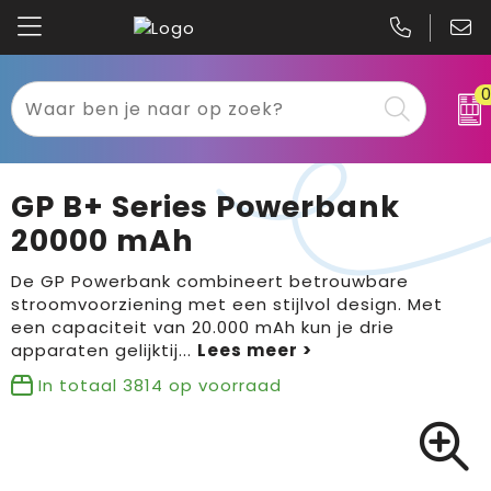
Kariban
Textiel
Mascot
Relatiegeschenken
GP B+ Series Powerbank
B&C
Werkkleding
20000 mAh
Gildan
Sport
De GP Powerbank combineert betrouwbare
stroomvoorziening met een stijlvol design. Met
een capaciteit van 20.000 mAh kun je drie
Clique
Tassen
apparaten gelijktij
...
Printer
Bloemen, planten en bomen
In totaal
3814
op voorraad
Projob
Pasen
Blaklader
Binnenreclame