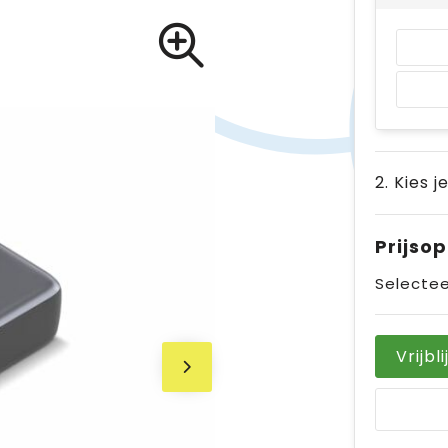
2. Kies j
Prijso
Selectee
Vrijbl