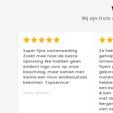
Wij zijn tro
Super fijne samenwerking
Ze heb
Zoekt mee naar de beste
geholp
oplossing We hadden geen
ontwor
evident logo voor op onze
flyers
beachvlag, maar samen met
gebor
Sarina een mooi eindresultaat
materi
bekomen. Topservice!
hebben
een kw
Daisy Moons
Ik ben
met de
Nergen
zien z