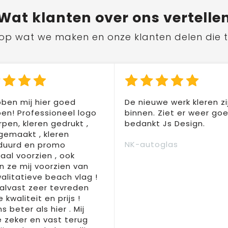
Wat
klanten
over ons vertelle
ts op wat we maken en onze klanten delen die 
ben mij hier goed
De nieuwe werk kleren zi
en! Professioneel logo
binnen. Ziet er weer goed
pen, kleren gedrukt ,
bedankt Js Design.
 gemaakt , kleren
NK-autoglas
duurd en promo
aal voorzien , ook
 ze mij voorzien van
alitatieve beach vlag !
 alvast zeer tevreden
 kwaliteit en prijs !
s beter als hier . Mij
e zeker en vast terug