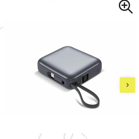
BIC
Drukwerk
Flexfit
Brievenbuspakketten