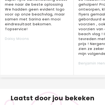
mee naar de beste oplossing
geholpen! Pr
We hadden geen evident logo
ontworpen, kl
voor op onze beachvlag, maar
flyers gemaak
samen met Sarina een mooi
geborduurd e
eindresultaat bekomen.
voorzien , oo
Topservice!
voorzien van 
beach vlag ! 
Daisy Moons
tevreden met
prijs ! Nergens
zien ze zeker
mijn volgende
Benjamin Hen
Laatst door jou bekeken