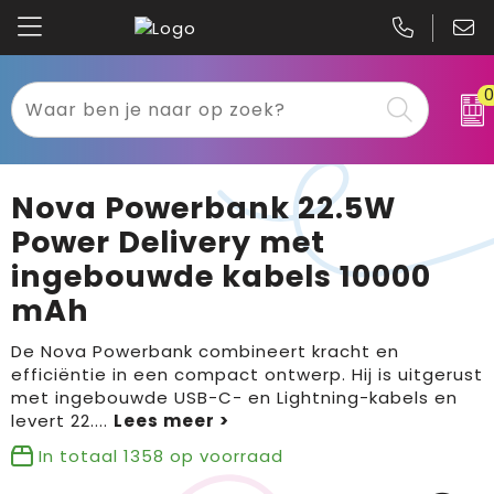
Kariban
Textiel
Mascot
Relatiegeschenken
Nova Powerbank 22.5W
B&C
Werkkleding
Power Delivery met
ingebouwde kabels 10000
Gildan
Sport
mAh
Clique
Tassen
De Nova Powerbank combineert kracht en
efficiëntie in een compact ontwerp. Hij is uitgerust
Printer
Bloemen, planten en bomen
met ingebouwde USB-C- en Lightning-kabels en
levert 22.
...
Projob
Pasen
In totaal
1358
op voorraad
Blaklader
Binnenreclame