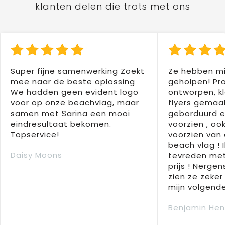
klanten delen die trots met ons
Super fijne samenwerking Zoekt
Ze hebben mi
mee naar de beste oplossing
geholpen! Pr
We hadden geen evident logo
ontworpen, kl
voor op onze beachvlag, maar
flyers gemaak
samen met Sarina een mooi
geborduurd e
eindresultaat bekomen.
voorzien , oo
Topservice!
voorzien van 
beach vlag ! 
Daisy Moons
tevreden met
prijs ! Nergens
zien ze zeker
mijn volgende
Benjamin Hen