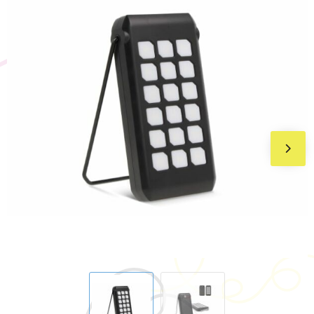
BIC
Drukwerk
Flexfit
Brievenbuspakketten