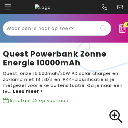
Kariban
Textiel
Mascot
Relatiegeschenken
Quest Powerbank Zonne
B&C
Werkkleding
Energie 10000mAh
Gildan
Sport
Quest, onze 10.000mah/20W PD solar charger en
zaklamp met 18 LED's en IP44-classificatie is je
metgezel voor elke buitensituatie. Ga je naar een
Clique
Tassen
fe
...
Printer
Bloemen, planten en bomen
In totaal
42
op voorraad
Projob
Pasen
Blaklader
Binnenreclame