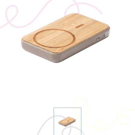
BIC
Drukwerk
Flexfit
Brievenbuspakketten