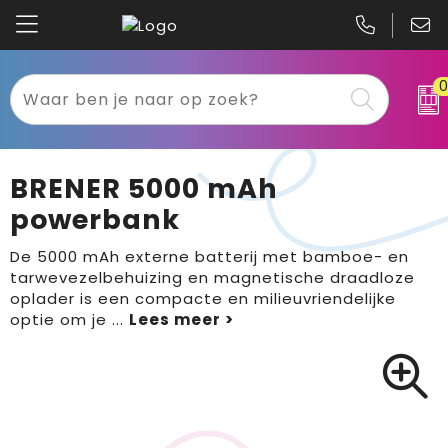
Kariban
Textiel
Mascot
Relatiegeschenken
BRENER 5000 mAh
B&C
Werkkleding
powerbank
Gildan
Sport
De 5000 mAh externe batterij met bamboe- en
tarwevezelbehuizing en magnetische draadloze
oplader is een compacte en milieuvriendelijke
Clique
Tassen
optie om je
...
Printer
Bloemen, planten en bomen
Projob
Pasen
Blaklader
Binnenreclame