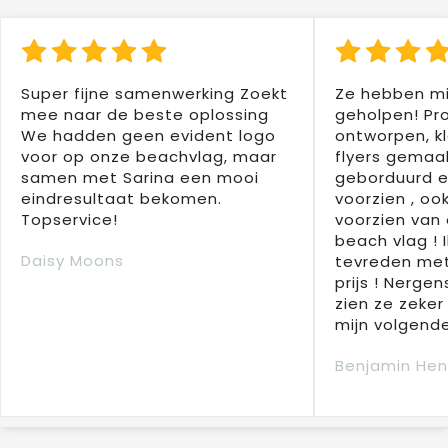
Super fijne samenwerking Zoekt
Ze hebben mi
mee naar de beste oplossing
geholpen! Pr
We hadden geen evident logo
ontworpen, kl
voor op onze beachvlag, maar
flyers gemaak
samen met Sarina een mooi
geborduurd e
eindresultaat bekomen.
voorzien , oo
Topservice!
voorzien van 
beach vlag ! 
Daisy Moons
tevreden met
prijs ! Nergens
zien ze zeker
mijn volgende
Benjamin Hen