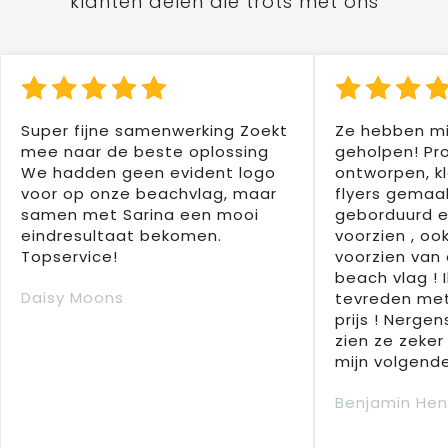
klanten delen die trots met ons
Super fijne samenwerking Zoekt
Ze hebben mi
mee naar de beste oplossing
geholpen! Pr
We hadden geen evident logo
ontworpen, kl
voor op onze beachvlag, maar
flyers gemaak
samen met Sarina een mooi
geborduurd e
eindresultaat bekomen.
voorzien , oo
Topservice!
voorzien van 
beach vlag ! 
Daisy Moons
tevreden met
prijs ! Nergens
zien ze zeker
mijn volgende
Benjamin Hen