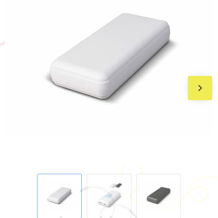
BIC
Drukwerk
Flexfit
Brievenbuspakketten