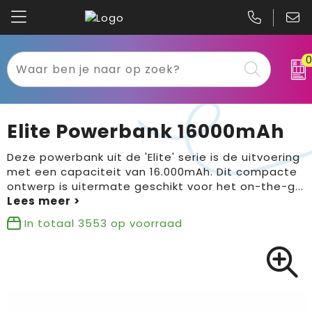
Kariban
Textiel
Mascot
Relatiegeschenken
Elite Powerbank 16000mAh
B&C
Werkkleding
Deze powerbank uit de 'Elite' serie is de uitvoering
met een capaciteit van 16.000mAh. Dit compacte
Gildan
Sport
ontwerp is uitermate geschikt voor het on-the-g
...
Clique
Tassen
In totaal
3553
op voorraad
Printer
Bloemen, planten en bomen
Projob
Pasen
Blaklader
Binnenreclame