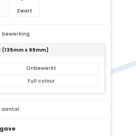
e
Zwart
je bewerking
 1 (135mm x 65mm)
Onbewerkt
Full colour
e aantal
pgave