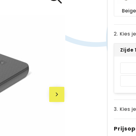
Beig
2. Kies 
Zijde
3. Kies j
Prijso