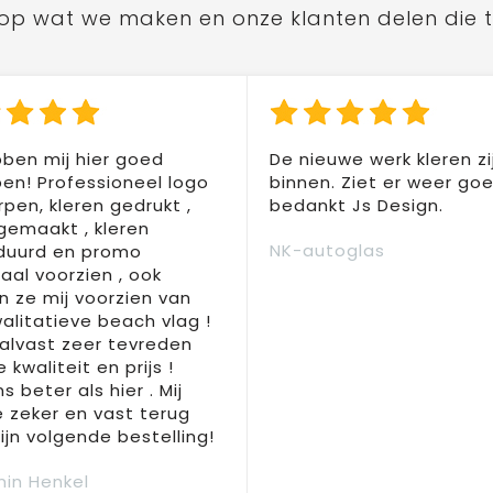
ts op wat we maken en onze klanten delen die 
ben mij hier goed
De nieuwe werk kleren zi
en! Professioneel logo
binnen. Ziet er weer goed
pen, kleren gedrukt ,
bedankt Js Design.
 gemaakt , kleren
NK-autoglas
duurd en promo
aal voorzien , ook
 ze mij voorzien van
alitatieve beach vlag !
 alvast zeer tevreden
 kwaliteit en prijs !
s beter als hier . Mij
e zeker en vast terug
jn volgende bestelling!
in Henkel