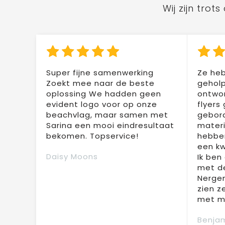
Wij zijn tro
Super fijne samenwerking
Ze heb
Zoekt mee naar de beste
geholp
oplossing We hadden geen
ontwor
evident logo voor op onze
flyers
beachvlag, maar samen met
gebor
Sarina een mooi eindresultaat
materi
bekomen. Topservice!
hebben
een kw
Daisy Moons
Ik ben
met de
Nergen
zien z
met mi
Benjam