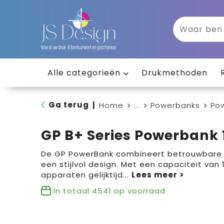
Alle categorieën
Drukmethoden
Ga terug
|
Home
...
Powerbanks
Po
GP B+ Series Powerbank
De GP PowerBank combineert betrouwbare
een stijlvol design. Met een capaciteit van 
apparaten gelijktijd
...
In totaal
4541
op voorraad