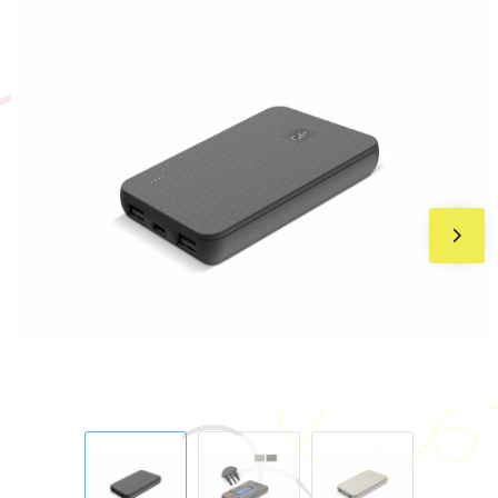
BIC
Drukwerk
Flexfit
Brievenbuspakketten