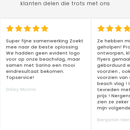
klanten delen die trots met ons
Super fijne samenwerking Zoekt
Ze hebben mi
mee naar de beste oplossing
geholpen! Pr
We hadden geen evident logo
ontworpen, kl
voor op onze beachvlag, maar
flyers gemaak
samen met Sarina een mooi
geborduurd e
eindresultaat bekomen.
voorzien , oo
Topservice!
voorzien van 
beach vlag ! 
Daisy Moons
tevreden met
prijs ! Nergens
zien ze zeker
mijn volgende
Benjamin Hen