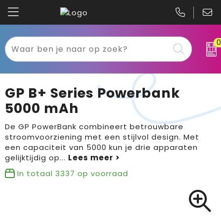
Kariban
Textiel
Mascot
Relatiegeschenken
GP B+ Series Powerbank
B&C
Werkkleding
5000 mAh
Gildan
Sport
De GP PowerBank combineert betrouwbare
stroomvoorziening met een stijlvol design. Met
een capaciteit van 5000 kun je drie apparaten
Clique
Tassen
gelijktijdig op
...
Printer
Bloemen, planten en bomen
In totaal
3337
op voorraad
Projob
Pasen
Blaklader
Binnenreclame