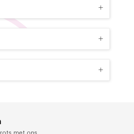
n
trots met ons