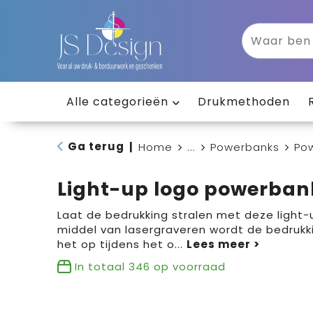
Alle categorieën
Drukmethoden
Ga terug
|
Home
...
Powerbanks
Po
Light-up logo powerba
Laat de bedrukking stralen met deze light
middel van lasergraveren wordt de bedrukki
het op tijdens het o
...
In totaal
346
op voorraad