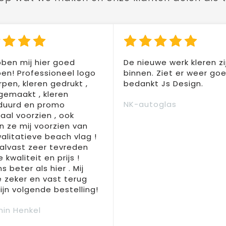
ben mij hier goed
De nieuwe werk kleren zi
en! Professioneel logo
binnen. Ziet er weer goed
pen, kleren gedrukt ,
bedankt Js Design.
 gemaakt , kleren
NK-autoglas
duurd en promo
aal voorzien , ook
 ze mij voorzien van
alitatieve beach vlag !
 alvast zeer tevreden
 kwaliteit en prijs !
s beter als hier . Mij
e zeker en vast terug
jn volgende bestelling!
in Henkel