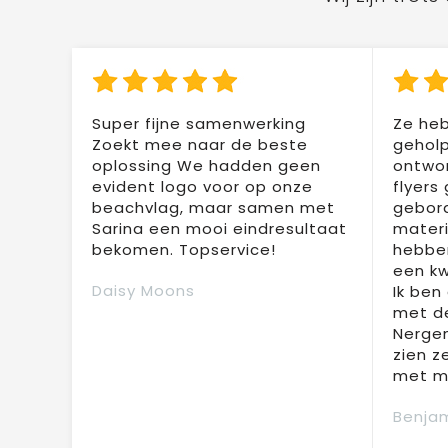
Super fijne samenwerking
Ze heb
Zoekt mee naar de beste
geholp
oplossing We hadden geen
ontwor
evident logo voor op onze
flyers
beachvlag, maar samen met
gebor
Sarina een mooi eindresultaat
materi
bekomen. Topservice!
hebben
een kw
Daisy Moons
Ik ben
met de
Nergen
zien z
met mi
Benjam