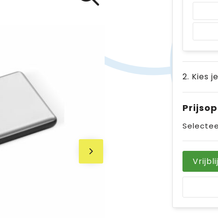
2. Kies j
Prijso
Selectee
Vrijbl