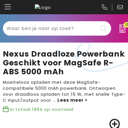
Kariban
Textiel
Mascot
Relatiegeschenken
Nexus Draadloze Powerbank
B&C
Werkkleding
Geschikt voor MagSafe R-
ABS 5000 mAh
Gildan
Sport
Moeiteloos opladen met deze MagSafe-
Clique
Tassen
compatibele 5000 mAh powerbank. Ontworpen
voor draadloos opladen tot 15 W, met snelle Type-
Printer
Bloemen, planten en bomen
C input/output voor
...
In totaal
1994
op voorraad
Projob
Pasen
Blaklader
Binnenreclame