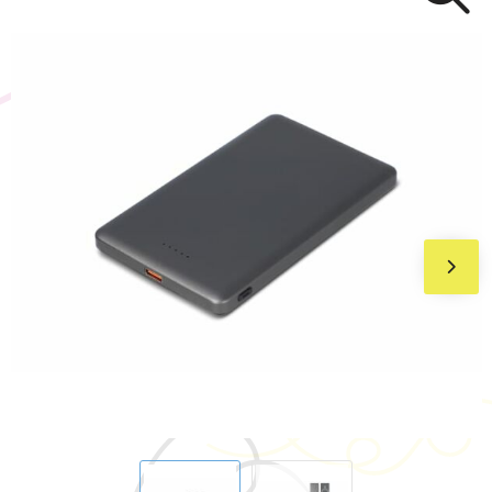
BIC
Drukwerk
Flexfit
Brievenbuspakketten