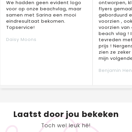
We hadden geen evident logo
ontworpen, kl
voor op onze beachvlag, maar
flyers gemaak
samen met Sarina een mooi
geborduurd e
eindresultaat bekomen.
voorzien , oo
Topservice!
voorzien van 
beach vlag ! 
Daisy Moons
tevreden met
prijs ! Nergens
zien ze zeker
mijn volgende
Benjamin Hen
Laatst door jou bekeken
Toch wel leuk hé!