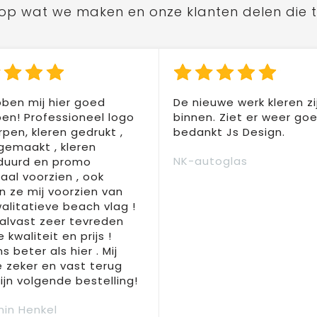
ts op wat we maken en onze klanten delen die 
ben mij hier goed
De nieuwe werk kleren zi
en! Professioneel logo
binnen. Ziet er weer goed
pen, kleren gedrukt ,
bedankt Js Design.
 gemaakt , kleren
NK-autoglas
duurd en promo
aal voorzien , ook
 ze mij voorzien van
alitatieve beach vlag !
 alvast zeer tevreden
 kwaliteit en prijs !
s beter als hier . Mij
e zeker en vast terug
jn volgende bestelling!
in Henkel