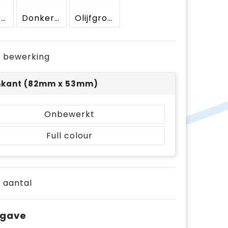
Donker Grijs
Donkerblauw
Olijfgroen
je bewerking
nkant (82mm x 53mm)
Onbewerkt
Full colour
e aantal
pgave