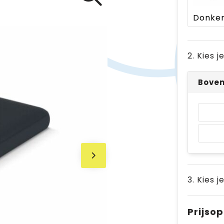
2. Kies 
Bove
3. Kies j
Prijso