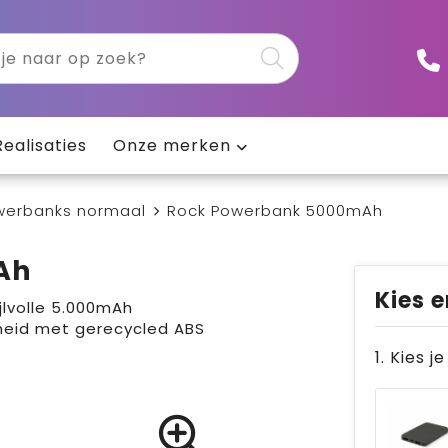
Realisaties
Onze merken
werbanks normaal
Rock Powerbank 5000mAh
Ah
Kies e
jlvolle 5.000mAh
eid met gerecycled ABS
1. Kies j