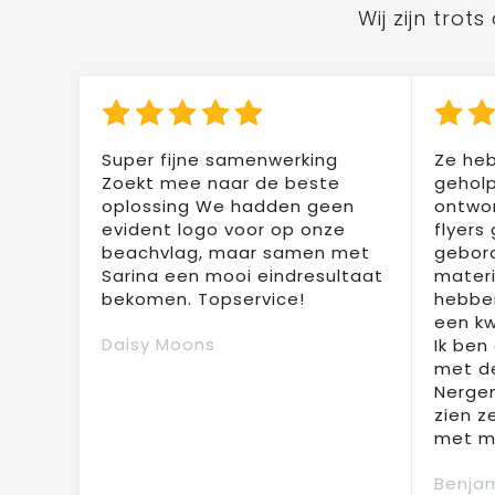
Wij zijn tro
Super fijne samenwerking
Ze heb
Zoekt mee naar de beste
geholp
oplossing We hadden geen
ontwor
evident logo voor op onze
flyers
beachvlag, maar samen met
gebor
Sarina een mooi eindresultaat
materi
bekomen. Topservice!
hebben
een kw
Daisy Moons
Ik ben
met de
Nergen
zien z
met mi
Benjam