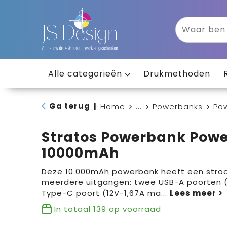
Alle categorieën
Drukmethoden
Ga terug
|
Home
...
Powerbanks
Po
Stratos Powerbank Powe
10000mAh
Deze 10.000mAh powerbank heeft een stro
meerdere uitgangen: twee USB-A poorten (
Type-C poort (12V-1,67A ma
...
In totaal
139
op voorraad