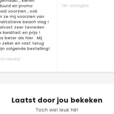
 gemaakt , kleren
NK-autoglas
duurd en promo
aal voorzien , ook
 ze mij voorzien van
alitatieve beach vlag !
 alvast zeer tevreden
 kwaliteit en prijs !
s beter als hier . Mij
e zeker en vast terug
jn volgende bestelling!
in Henkel
Laatst door jou bekeken
Toch wel leuk hé!