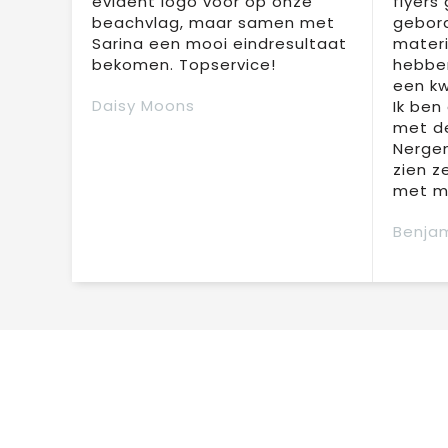
evident logo voor op onze
flyers
beachvlag, maar samen met
gebor
Sarina een mooi eindresultaat
materi
bekomen. Topservice!
hebben
een kw
Daisy Moons
Ik ben
met de
Nergen
zien z
met mi
Benjam