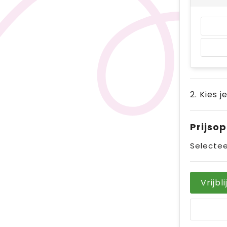
2. Kies j
Prijso
Selectee
Vrijbl