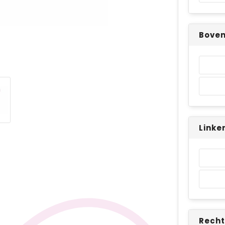
Bove
Linke
Recht