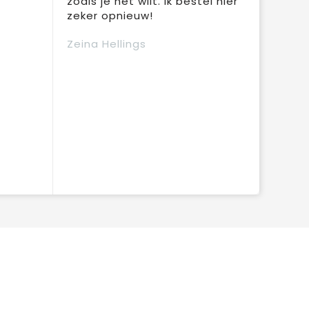
zoals je het wilt. Ik bestel hier
zeker opnieuw!
Zeina Hellings