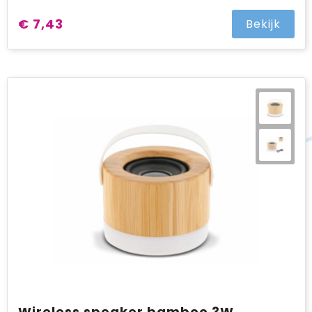
€ 7,43
Bekijk
Wireless speaker bamboo 3W