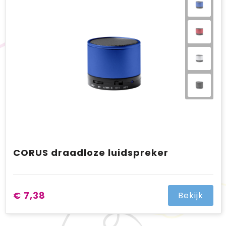
BIC
Drukwerk
Flexfit
Brievenbuspakketten
CORUS draadloze luidspreker
€ 7,38
Bekijk