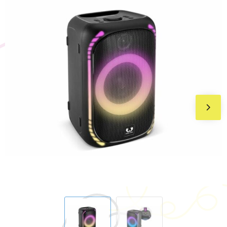
BIC
Drukwerk
Flexfit
Brievenbuspakketten