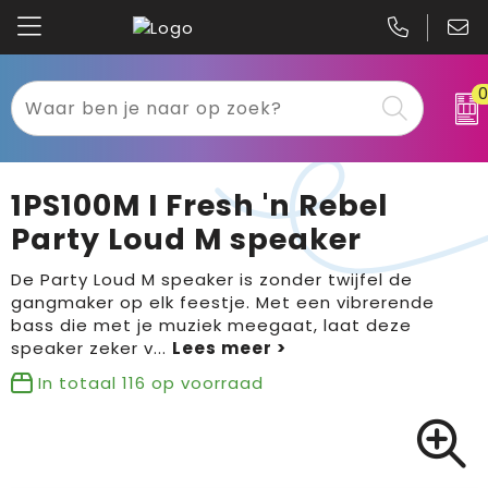
Kariban
Textiel
Mascot
Relatiegeschenken
1PS100M I Fresh 'n Rebel
B&C
Werkkleding
Party Loud M speaker
Gildan
Sport
De Party Loud M speaker is zonder twijfel de
gangmaker op elk feestje. Met een vibrerende
bass die met je muziek meegaat, laat deze
Clique
Tassen
speaker zeker v
...
Printer
Bloemen, planten en bomen
In totaal
116
op voorraad
Projob
Pasen
Blaklader
Binnenreclame