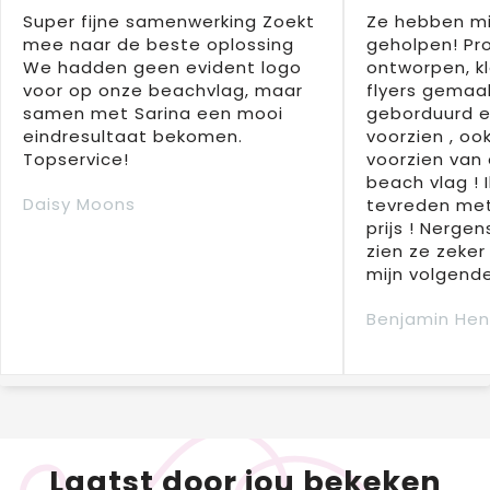
Super fijne samenwerking Zoekt
Ze hebben mi
mee naar de beste oplossing
geholpen! Pr
We hadden geen evident logo
ontworpen, kl
voor op onze beachvlag, maar
flyers gemaak
samen met Sarina een mooi
geborduurd e
eindresultaat bekomen.
voorzien , oo
Topservice!
voorzien van 
beach vlag ! 
Daisy Moons
tevreden met
prijs ! Nergens
zien ze zeker
mijn volgende
Benjamin Hen
Laatst door jou bekeken