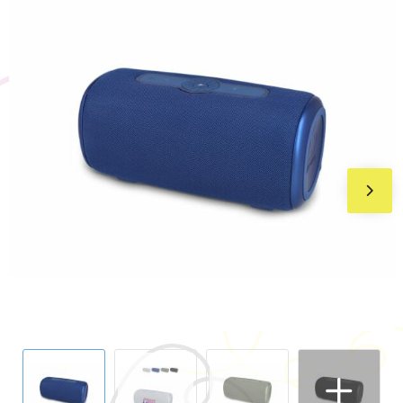
BIC
Drukwerk
Flexfit
Brievenbuspakketten