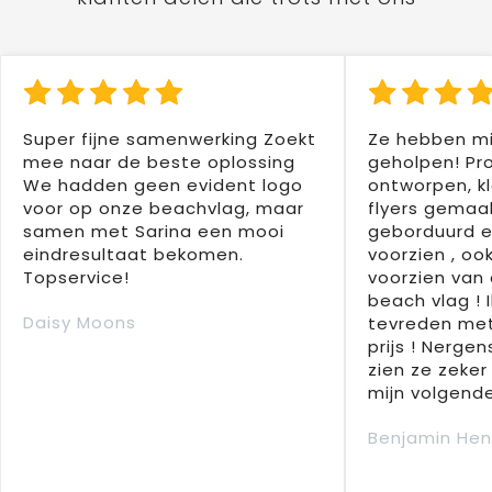
Super fijne samenwerking Zoekt
Ze hebben mi
mee naar de beste oplossing
geholpen! Pr
We hadden geen evident logo
ontworpen, kl
voor op onze beachvlag, maar
flyers gemaak
samen met Sarina een mooi
geborduurd e
eindresultaat bekomen.
voorzien , oo
Topservice!
voorzien van 
beach vlag ! 
Daisy Moons
tevreden met
prijs ! Nergens
zien ze zeker
mijn volgende
Benjamin Hen