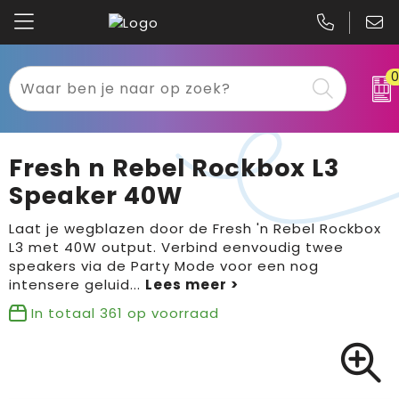
Kariban
Textiel
Mascot
Relatiegeschenken
Fresh n Rebel Rockbox L3
B&C
Werkkleding
Speaker 40W
Gildan
Sport
Laat je wegblazen door de Fresh 'n Rebel Rockbox
L3 met 40W output. Verbind eenvoudig twee
speakers via de Party Mode voor een nog
Clique
Tassen
intensere geluid
...
Printer
Bloemen, planten en bomen
In totaal
361
op voorraad
Projob
Pasen
Blaklader
Binnenreclame