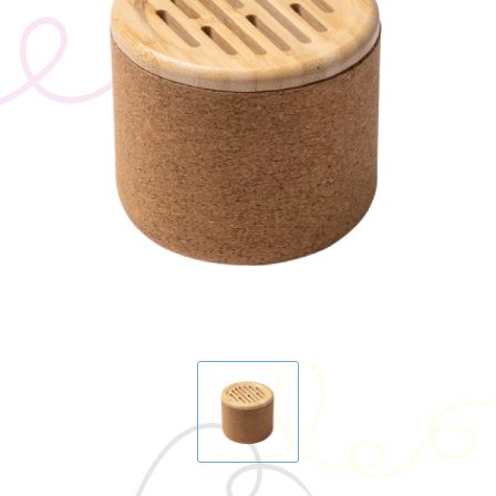
BIC
Drukwerk
Flexfit
Brievenbuspakketten