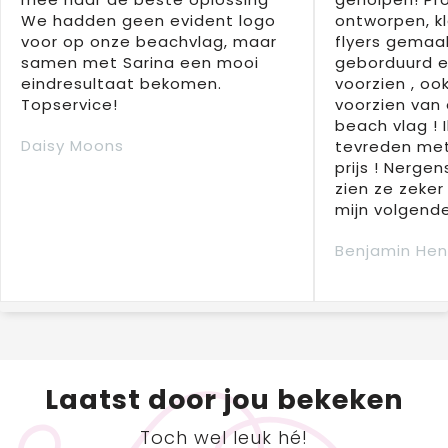
We hadden geen evident logo
ontworpen, kl
voor op onze beachvlag, maar
flyers gemaak
samen met Sarina een mooi
geborduurd e
eindresultaat bekomen.
voorzien , oo
Topservice!
voorzien van 
beach vlag ! 
Daisy Moons
tevreden met
prijs ! Nergens
zien ze zeker
mijn volgende
Benjamin Hen
Laatst door jou bekeken
Toch wel leuk hé!