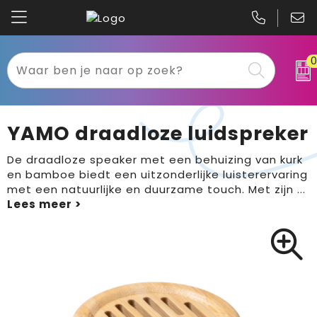
Kariban
Textiel
Mascot
Relatiegeschenken
YAMO draadloze luidspreker
B&C
Werkkleding
De draadloze speaker met een behuizing van kurk
en bamboe biedt een uitzonderlijke luisterervaring
Gildan
Sport
met een natuurlijke en duurzame touch. Met zijn
...
Clique
Tassen
Printer
Bloemen, planten en bomen
Projob
Pasen
Blaklader
Binnenreclame