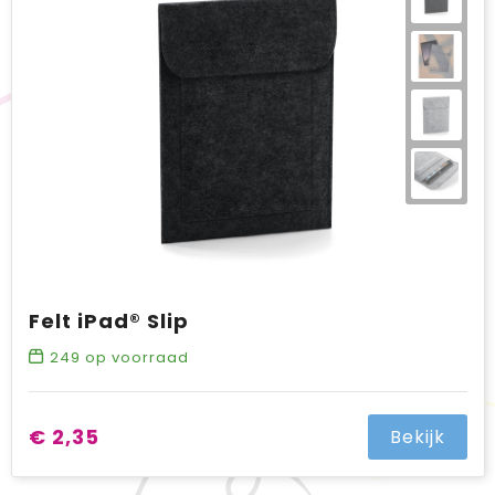
BIC
Drukwerk
Flexfit
Brievenbuspakketten
Felt iPad® Slip
249
op voorraad
€ 2,35
Bekijk