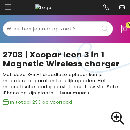
Kariban
Textiel
Mascot
Relatiegeschenken
2708 | Xoopar Icon 3 in 1
B&C
Werkkleding
Magnetic Wireless charger
Gildan
Sport
Met deze 3-in-1 draadloze oplader kun je
meerdere apparaten tegelijk opladen. Het
magnetische laadoppervlak houdt uw MagSafe
Clique
Tassen
iPhone op zijn plaats.
...
Printer
Bloemen, planten en bomen
In totaal
293
op voorraad
Projob
Pasen
Blaklader
Binnenreclame