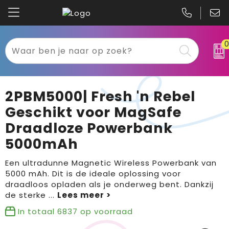
Kariban
Textiel
Mascot
Relatiegeschenken
2PBM5000| Fresh 'n Rebel
B&C
Werkkleding
Geschikt voor MagSafe
Draadloze Powerbank
Gildan
Sport
5000mAh
Clique
Tassen
Een ultradunne Magnetic Wireless Powerbank van
5000 mAh. Dit is de ideale oplossing voor
Printer
Bloemen, planten en bomen
draadloos opladen als je onderweg bent. Dankzij
de sterke
...
Projob
Pasen
In totaal
6837
op voorraad
Blaklader
Binnenreclame