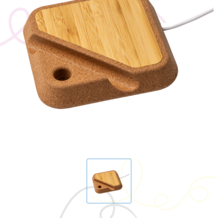
BIC
Drukwerk
Flexfit
Brievenbuspakketten