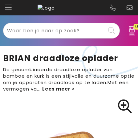
Kariban
Textiel
Mascot
Relatiegeschenken
BRIAN draadloze oplader
B&C
Werkkleding
De gecombineerde draadloze oplader van
bamboe en kurk is een stijlvolle en duurzame optie
Gildan
Sport
om je apparaten draadloos op te laden.Met een
vermogen va
...
Clique
Tassen
Printer
Bloemen, planten en bomen
Projob
Pasen
Blaklader
Binnenreclame