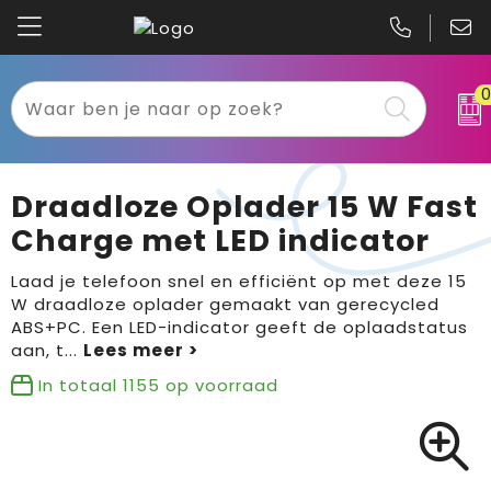
Kariban
Textiel
Mascot
Relatiegeschenken
Draadloze Oplader 15 W Fast
B&C
Werkkleding
Charge met LED indicator
Gildan
Sport
Laad je telefoon snel en efficiënt op met deze 15
W draadloze oplader gemaakt van gerecycled
ABS+PC. Een LED-indicator geeft de oplaadstatus
Clique
Tassen
aan, t
...
Printer
Bloemen, planten en bomen
In totaal
1155
op voorraad
Projob
Pasen
Blaklader
Binnenreclame