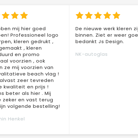
ben mij hier goed
De nieuwe werk kleren zi
en! Professioneel logo
binnen. Ziet er weer goed
pen, kleren gedrukt ,
bedankt Js Design.
 gemaakt , kleren
NK-autoglas
duurd en promo
aal voorzien , ook
 ze mij voorzien van
alitatieve beach vlag !
 alvast zeer tevreden
 kwaliteit en prijs !
s beter als hier . Mij
e zeker en vast terug
jn volgende bestelling!
in Henkel