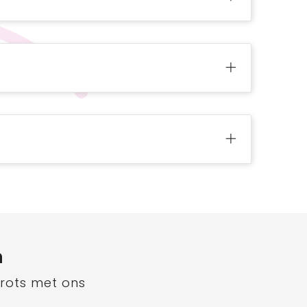
n
trots met ons