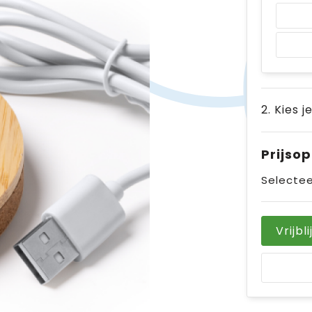
2. Kies j
Prijso
Selectee
Vrijbl