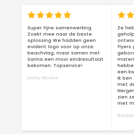
Super fijne samenwerking
Ze heb
Zoekt mee naar de beste
geholp
oplossing We hadden geen
ontwor
evident logo voor op onze
flyers
beachvlag, maar samen met
gebor
Sarina een mooi eindresultaat
materi
bekomen. Topservice!
hebben
een kw
Daisy Moons
Ik ben
met de
Nergen
zien z
met mi
Benjam