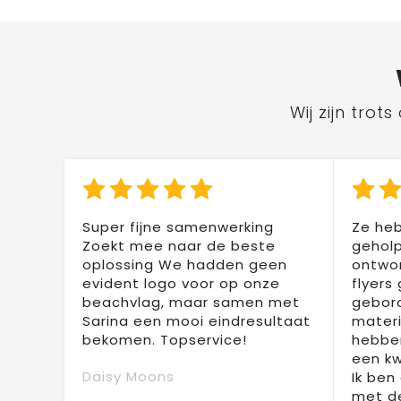
Wij zijn tro
Super fijne samenwerking
Ze heb
Zoekt mee naar de beste
geholp
oplossing We hadden geen
ontwor
evident logo voor op onze
flyers
beachvlag, maar samen met
gebor
Sarina een mooi eindresultaat
materi
bekomen. Topservice!
hebben
een kw
Daisy Moons
Ik ben
met de