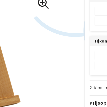
zijka
2. Kies j
Prijso