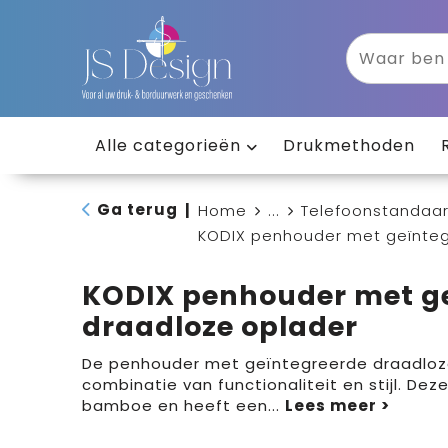
Alle categorieën
Drukmethoden
Ga terug
|
Home
...
Telefoonstandaar
KODIX penhouder met geïnteg
KODIX penhouder met g
draadloze oplader
De penhouder met geïntegreerde draadloze
combinatie van functionaliteit en stijl. De
bamboe en heeft een
...