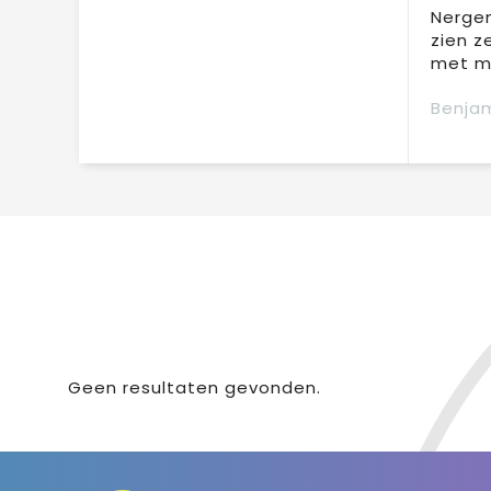
Nergen
zien z
met mi
Benjam
Geen resultaten gevonden.