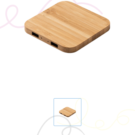
BIC
Drukwerk
Flexfit
Brievenbuspakketten