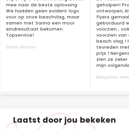
mee naar de beste oplossing
geholpen! Pr
We hadden geen evident logo
ontworpen, kl
voor op onze beachvlag, maar
flyers gemaak
samen met Sarina een mooi
geborduurd e
eindresultaat bekomen.
voorzien , oo
Topservice!
voorzien van 
beach vlag ! 
Daisy Moons
tevreden met
prijs ! Nergens
zien ze zeker
mijn volgende
Benjamin Hen
Laatst door jou bekeken