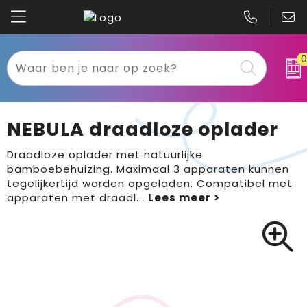
Kariban
Textiel
Mascot
Relatiegeschenken
NEBULA draadloze oplader
B&C
Werkkleding
Draadloze oplader met natuurlijke
bamboebehuizing. Maximaal 3 apparaten kunnen
Gildan
Sport
tegelijkertijd worden opgeladen. Compatibel met
apparaten met draadl
...
Clique
Tassen
Printer
Bloemen, planten en bomen
Projob
Pasen
Blaklader
Binnenreclame