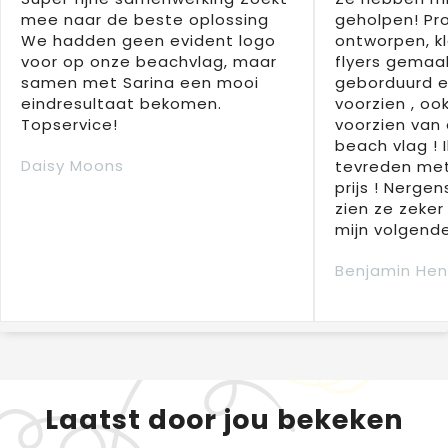
mee naar de beste oplossing
geholpen! Pr
We hadden geen evident logo
ontworpen, kl
voor op onze beachvlag, maar
flyers gemaak
samen met Sarina een mooi
geborduurd e
eindresultaat bekomen.
voorzien , oo
Topservice!
voorzien van 
beach vlag ! 
Daisy Moons
tevreden met
prijs ! Nergens
zien ze zeker
mijn volgende
Benjamin Hen
Laatst door jou bekeken