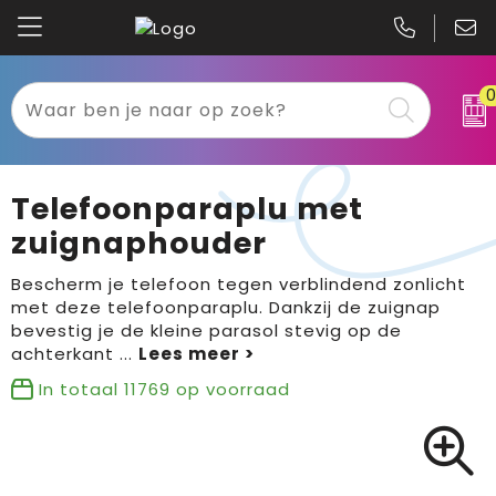
Kariban
Textiel
Mascot
Relatiegeschenken
Telefoonparaplu met
B&C
Werkkleding
zuignaphouder
Gildan
Sport
Bescherm je telefoon tegen verblindend zonlicht
met deze telefoonparaplu. Dankzij de zuignap
bevestig je de kleine parasol stevig op de
Clique
Tassen
achterkant
...
Printer
Bloemen, planten en bomen
In totaal
11769
op voorraad
Projob
Pasen
Blaklader
Binnenreclame