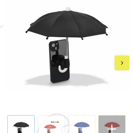
BIC
Drukwerk
Flexfit
Brievenbuspakketten