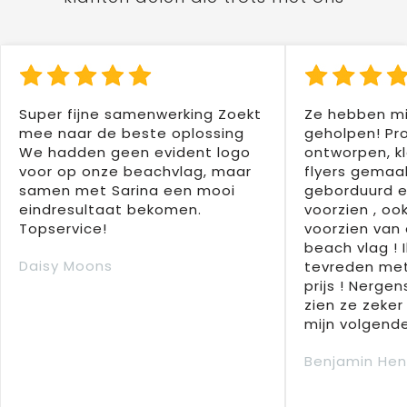
Super fijne samenwerking Zoekt
Ze hebben mi
mee naar de beste oplossing
geholpen! Pr
We hadden geen evident logo
ontworpen, kl
voor op onze beachvlag, maar
flyers gemaak
samen met Sarina een mooi
geborduurd e
eindresultaat bekomen.
voorzien , oo
Topservice!
voorzien van 
beach vlag ! 
Daisy Moons
tevreden met
prijs ! Nergens
zien ze zeker
mijn volgende
Benjamin Hen