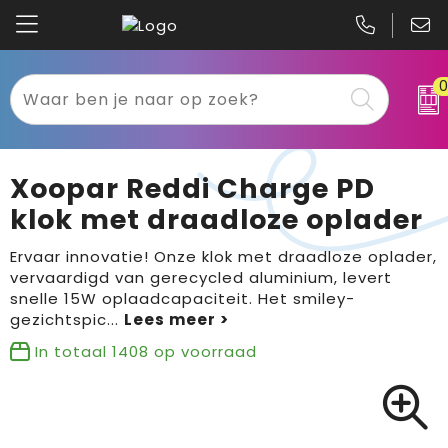
Kariban
Textiel
Mascot
Relatiegeschenken
Xoopar Reddi Charge PD
B&C
Werkkleding
klok met draadloze oplader
Gildan
Sport
Ervaar innovatie! Onze klok met draadloze oplader,
vervaardigd van gerecycled aluminium, levert
snelle 15W oplaadcapaciteit. Het smiley-
Clique
Tassen
gezichtspic
...
Printer
Bloemen, planten en bomen
In totaal
1408
op voorraad
Projob
Pasen
Blaklader
Binnenreclame