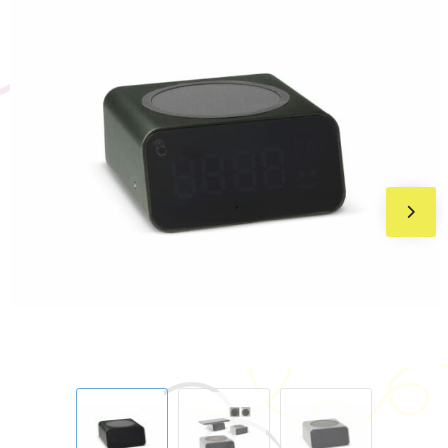
BIC
Drukwerk
Flexfit
Brievenbuspakketten