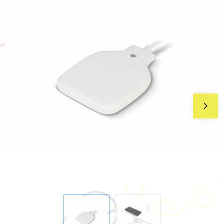
BIC
Drukwerk
Flexfit
Brievenbuspakketten