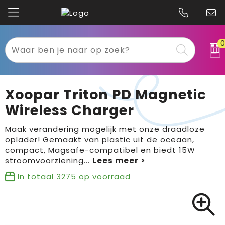
Kariban
Textiel
Mascot
Relatiegeschenken
Xoopar Triton PD Magnetic
B&C
Werkkleding
Wireless Charger
Gildan
Sport
Maak verandering mogelijk met onze draadloze
oplader! Gemaakt van plastic uit de oceaan,
compact, Magsafe-compatibel en biedt 15W
Clique
Tassen
stroomvoorziening
...
Printer
Bloemen, planten en bomen
In totaal
3275
op voorraad
Projob
Pasen
Blaklader
Binnenreclame