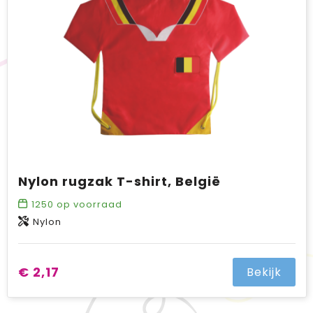
BIC
Drukwerk
Flexfit
Brievenbuspakketten
Nylon rugzak T-shirt, België
1250
op voorraad
Nylon
€ 2,17
Bekijk