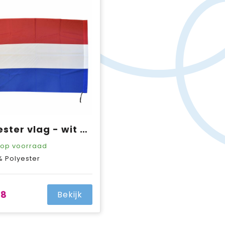
Polyester vlag - wit - 150 x 100 CM
op voorraad
% Polyester
98
Bekijk