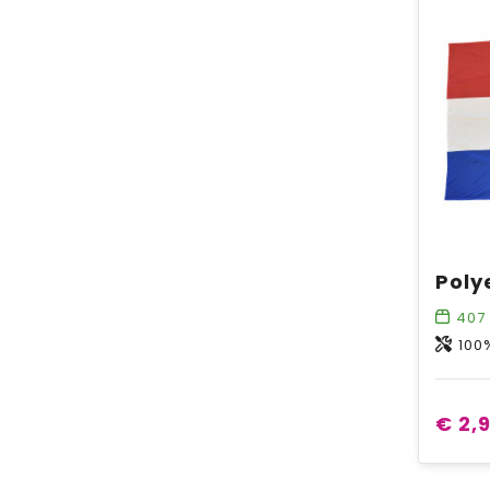
407
100
€ 2,