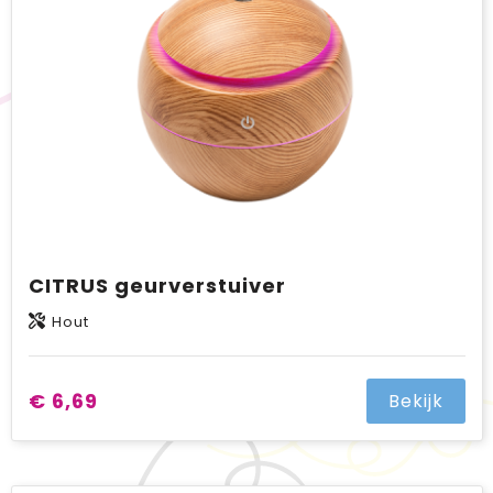
BIC
Drukwerk
Flexfit
Brievenbuspakketten
CITRUS geurverstuiver
Hout
€ 6,69
Bekijk