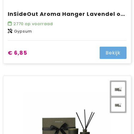
InSideOut Aroma Hanger Lavendel oil 10 ml
2770
op voorraad
Gypsum
€ 6,85
Bekijk