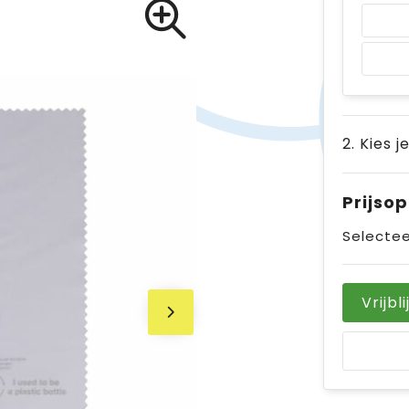
2. Kies j
Prijso
Selectee
Vrijbl