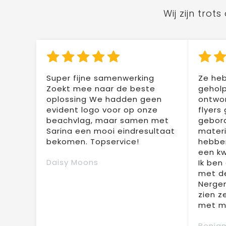
Wij zijn tro
Super fijne samenwerking
Ze heb
Zoekt mee naar de beste
geholp
oplossing We hadden geen
ontwor
evident logo voor op onze
flyers
beachvlag, maar samen met
gebor
Sarina een mooi eindresultaat
materi
bekomen. Topservice!
hebben
een kw
Daisy Moons
Ik ben
met de
Nergen
zien z
met mi
Benjam