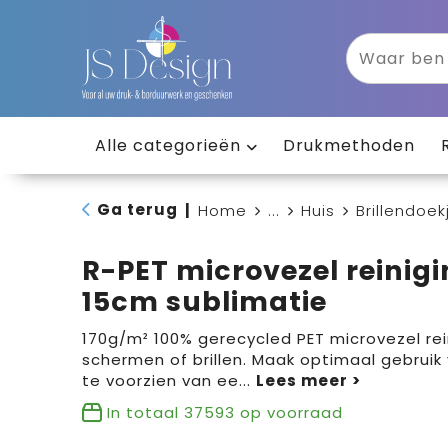
Alle categorieën
Drukmethoden
Ga terug
|
Home
...
Huis
Brillendoek
R-PET microvezel reinigi
15cm sublimatie
170g/m² 100% gerecycled PET microvezel rei
schermen of brillen. Maak optimaal gebruik
te voorzien van ee
...
In totaal
37593
op voorraad