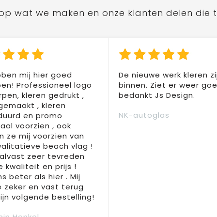
ts op wat we maken en onze klanten delen die 
ben mij hier goed
De nieuwe werk kleren zi
en! Professioneel logo
binnen. Ziet er weer goed
pen, kleren gedrukt ,
bedankt Js Design.
 gemaakt , kleren
NK-autoglas
duurd en promo
aal voorzien , ook
 ze mij voorzien van
alitatieve beach vlag !
 alvast zeer tevreden
 kwaliteit en prijs !
s beter als hier . Mij
e zeker en vast terug
jn volgende bestelling!
in Henkel