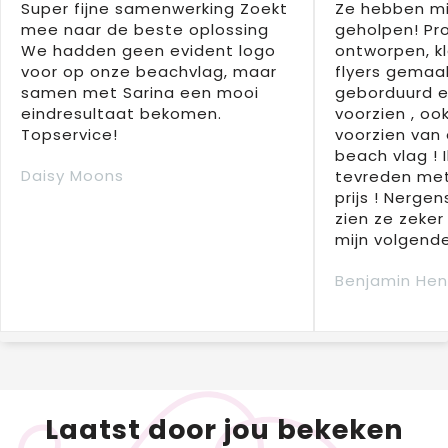
Super fijne samenwerking Zoekt
Ze hebben mi
mee naar de beste oplossing
geholpen! Pr
We hadden geen evident logo
ontworpen, kl
voor op onze beachvlag, maar
flyers gemaak
samen met Sarina een mooi
geborduurd e
eindresultaat bekomen.
voorzien , oo
Topservice!
voorzien van 
beach vlag ! 
Daisy Moons
tevreden met
prijs ! Nergens
zien ze zeker
mijn volgende
Benjamin Hen
Laatst door jou bekeken