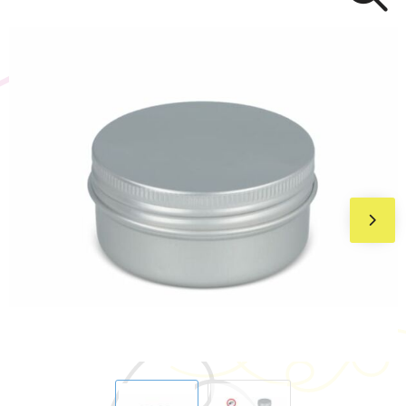
BIC
Drukwerk
Flexfit
Brievenbuspakketten