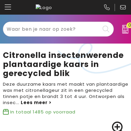
Kariban
Textiel
Mascot
Relatiegeschenken
Citronella insectenwerende
B&C
Werkkleding
plantaardige kaars in
gerecycled blik
Gildan
Sport
Deze duurzame kaars met maakt van plantaardige
Clique
Tassen
wax met citronellageur zit in een gerecycled
tinnen potje en brandt 3 tot 4 uur. Ontworpen als
Printer
Bloemen, planten en bomen
insec
...
In totaal
1485
op voorraad
Projob
Pasen
Blaklader
Binnenreclame