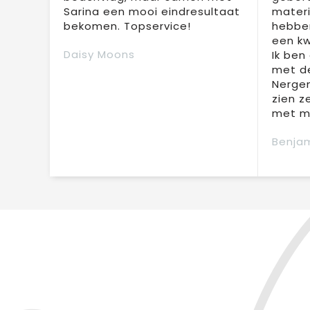
Sarina een mooi eindresultaat
materi
bekomen. Topservice!
hebben
een kw
Daisy Moons
Ik ben
met de
Nergen
zien z
met mi
Benjam