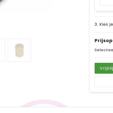
3. Kies j
Prijso
Selectee
Vrijbl