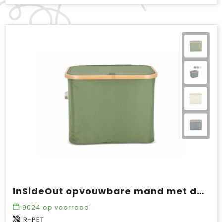
InSideOut opvouwbare mand met deksel Sogne 40.5 x 33 x 30cm rPET
9024
op voorraad
R-PET