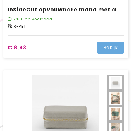
InSideOut opvouwbare mand met deksel Sogne 40,5 x 33 x 42cm rPET
7400
op voorraad
R-PET
€ 8,93
Bekijk