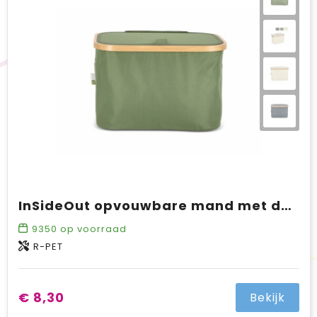
BIC
Drukwerk
Flexfit
Brievenbuspakketten
InSideOut opvouwbare mand met deksel Sogne 38 x 26 x 25cm rPET
9350
op voorraad
R-PET
€ 8,30
Bekijk