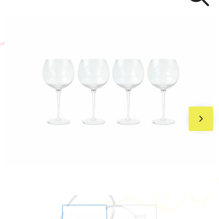
BIC
Drukwerk
Flexfit
Brievenbuspakketten