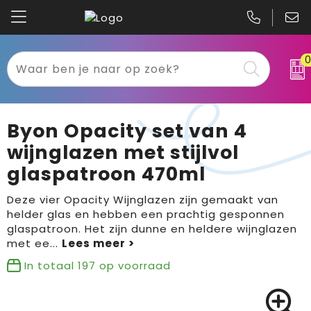
Kariban
Textiel
Mascot
Relatiegeschenken
Byon Opacity set van 4
B&C
Werkkleding
wijnglazen met stijlvol
glaspatroon 470ml
Gildan
Sport
Deze vier Opacity Wijnglazen zijn gemaakt van
Clique
Tassen
helder glas en hebben een prachtig gesponnen
glaspatroon. Het zijn dunne en heldere wijnglazen
Printer
Bloemen, planten en bomen
met ee
...
In totaal
197
op voorraad
Projob
Pasen
Blaklader
Binnenreclame