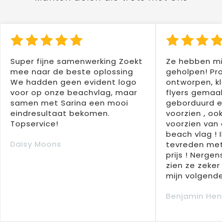
Super fijne samenwerking Zoekt
Ze hebben mi
mee naar de beste oplossing
geholpen! Pr
We hadden geen evident logo
ontworpen, kl
voor op onze beachvlag, maar
flyers gemaak
samen met Sarina een mooi
geborduurd e
eindresultaat bekomen.
voorzien , oo
Topservice!
voorzien van 
beach vlag ! 
Daisy Moons
tevreden met
prijs ! Nergens
zien ze zeker
mijn volgende
Benjamin Hen