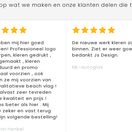
ts op wat we maken en onze klanten delen die 
ben mij hier goed
De nieuwe werk kleren zi
en! Professioneel logo
binnen. Ziet er weer goed
pen, kleren gedrukt ,
bedankt Js Design.
 gemaakt , kleren
NK-autoglas
duurd en promo
aal voorzien , ook
 ze mij voorzien van
alitatieve beach vlag !
 alvast zeer tevreden
 kwaliteit en prijs !
s beter als hier . Mij
e zeker en vast terug
jn volgende bestelling!
in Henkel