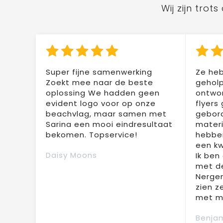
Wij zijn tro
Super fijne samenwerking
Ze heb
Zoekt mee naar de beste
geholp
oplossing We hadden geen
ontwor
evident logo voor op onze
flyers
beachvlag, maar samen met
gebor
Sarina een mooi eindresultaat
materi
bekomen. Topservice!
hebben
een kw
Daisy Moons
Ik ben
met de
Nergen
zien z
met mi
Benjam