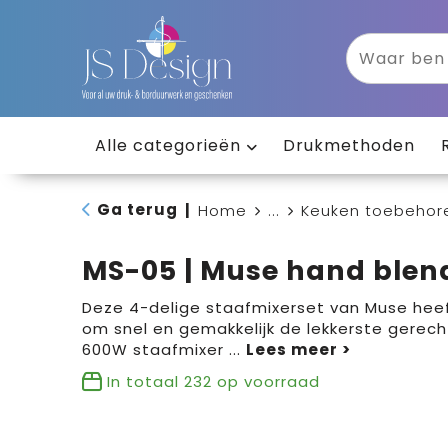
Alle categorieën
Drukmethoden
Ga terug
|
Home
...
Keuken toebehor
MS-05 | Muse hand blen
Deze 4-delige staafmixerset van Muse heef
om snel en gemakkelijk de lekkerste gerech
600W staafmixer
...
In totaal
232
op voorraad