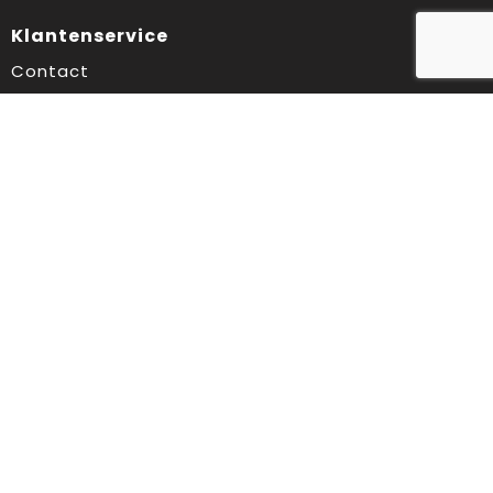
Klantenservice
Contact
Veelgestelde vragen
Over ons
Veilig winkelen
Algemene voorwaarden
Privacyverklaring
Cookiebeleid
Disclaimer
Aanbevolen categorieën
Drinkflessen
Schrijfwaren