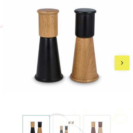
BIC
Drukwerk
Flexfit
Brievenbuspakketten