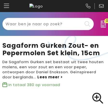
Kariban
Textiel
Mascot
Relatiegeschenken
Sagaform Gurken Zout- en
B&C
Werkkleding
Pepermolen Set klein, 15cm
Gildan
Sport
De Sagaform Gurken set bestaat uit twee houten
molens, een voor zout en een voor peper,
ontworpen door Daniel Enoksson. Geïnspireerd
Clique
Tassen
door berglands
...
Printer
Bloemen, planten en bomen
In totaal
380
op voorraad
Projob
Pasen
Blaklader
Binnenreclame