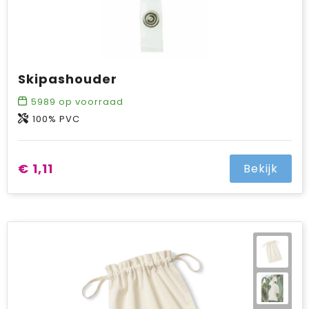
Skipashouder
5989
op voorraad
100% PVC
€ 1,11
Bekijk