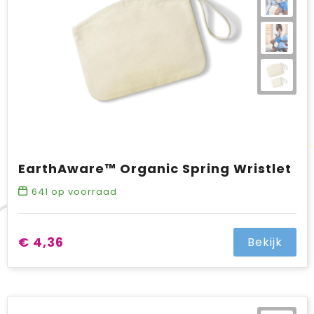
EarthAware™ Organic Spring Wristlet
641
op voorraad
€ 4,36
Bekijk