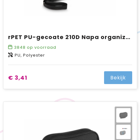
rPET PU-gecoate 210D Napa organizer tas 22 x 13 x 4 cm
3848
op voorraad
PU, Polyester
€ 3,41
Bekijk