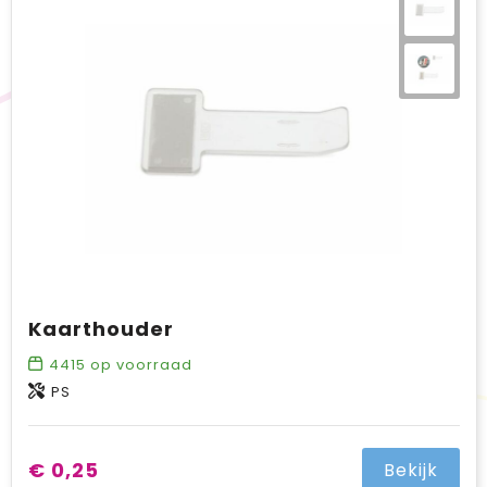
BIC
Drukwerk
Flexfit
Brievenbuspakketten
Kaarthouder
4415
op voorraad
PS
€ 0,25
Bekijk