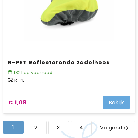
R-PET Reflecterende zadelhoes
1821
op voorraad
R-PET
€ 1,08
Bekijk
1
2
3
4
Volgende