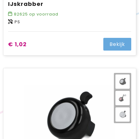
IJskrabber
82625
op voorraad
PS
€ 1,02
Bekijk