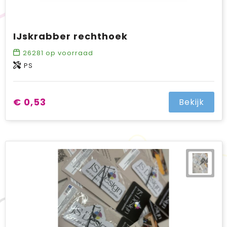
IJskrabber rechthoek
26281
op voorraad
PS
€ 0,53
Bekijk