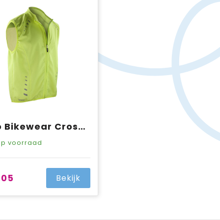
Spiro Bikewear Crosslite Gilet
p voorraad
,05
Bekijk