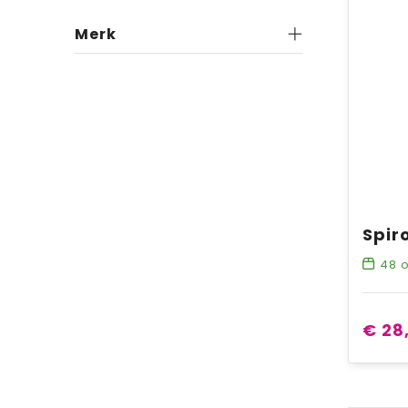
Merk
48
o
€ 28