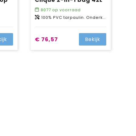
8077
op voorraad
100% PVC tarpaulin. Onderkant en zijkanten: polyester.
€ 76,57
ijk
Bekijk