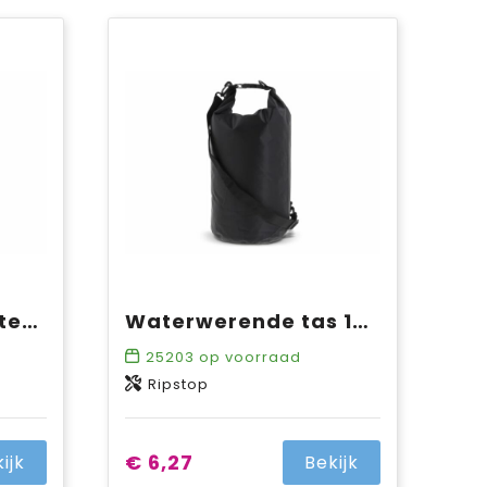
Custom-made waterwerende tas 10L IPX5
Waterwerende tas 10L IPX6
25203
op voorraad
Ripstop
€ 6,27
ijk
Bekijk