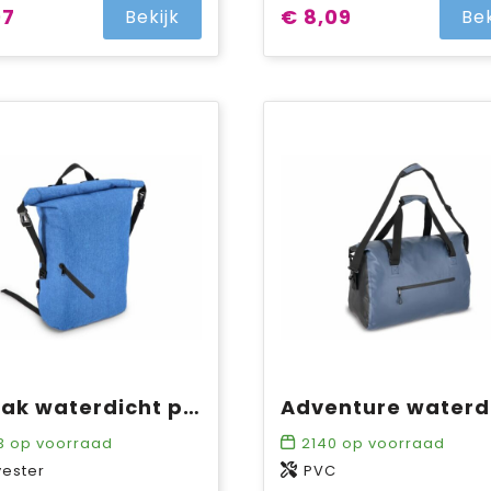
07
€ 8,09
Bekijk
Bek
Rugzak waterdicht polyester 300D 20-22L
3
op voorraad
2140
op voorraad
yester
PVC