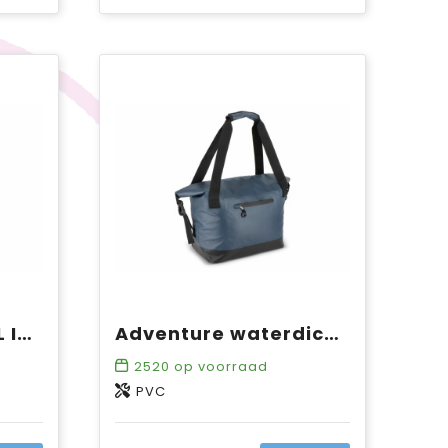
Drybag ripstop 25L IPX6
Adventure waterdichte koeltas IPX6
2520
op voorraad
PVC