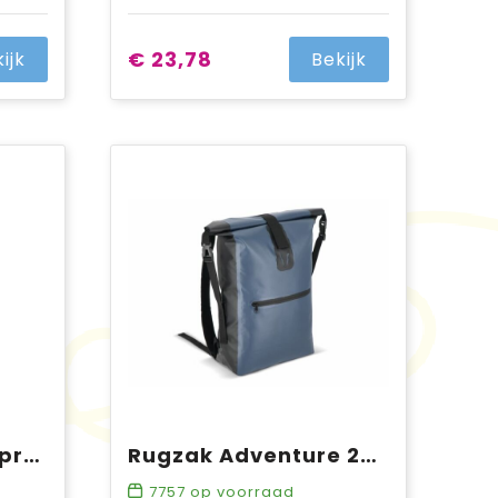
€ 23,78
ijk
Bekijk
SLX 40 Litre Waterproof Drytube
Rugzak Adventure 20L IPX4
7757
op voorraad