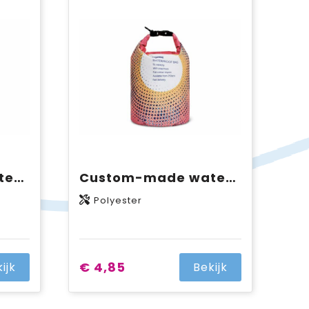
Custom-made waterwerende tas 2,5L IPX6
Custom-made waterwerende tas 5L IPX5
Polyester
€ 4,85
ijk
Bekijk