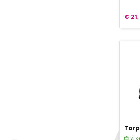
€ 21
31
o