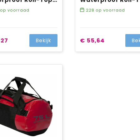
op voorraad
228
op voorraad
,27
€ 55,64
Bekijk
Bek