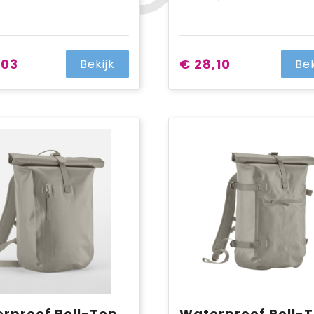
,03
€ 28,10
Bekijk
Bek
Waterproof Roll-Top Lite
Waterproof Roll-