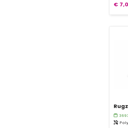
€ 7,
369
Pol