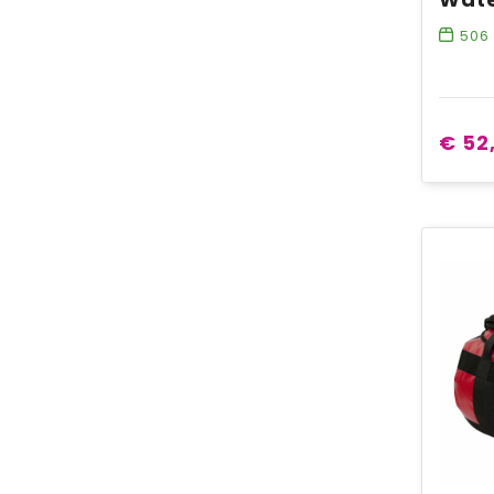
506
€ 52