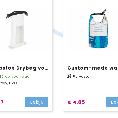
2L Ripstop Drybag voor Mobiele Telefoon IPX6
80
op voorraad
Polyester
stop, PVC
47
€ 4,85
Bekijk
Bek