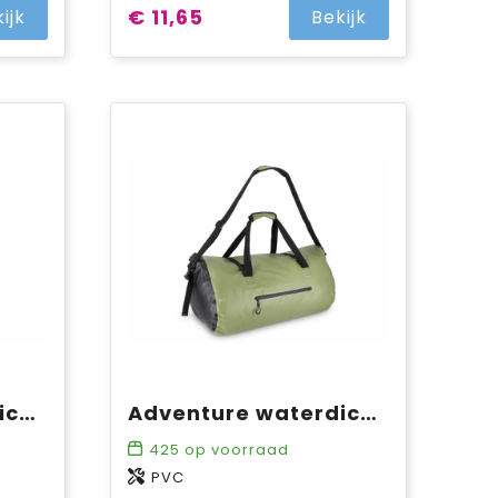
€ 11,65
ijk
Bekijk
Adventure waterdichte tas 40L IPX6
Adventure waterdichte tas 60L IPX6
425
op voorraad
PVC