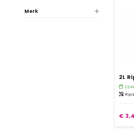
Merk
224
Rip
€ 3,