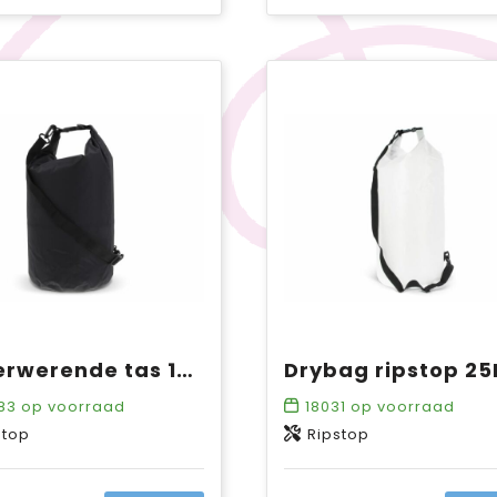
Waterwerende tas 15L IPX6
83
op voorraad
18031
op voorraad
stop
Ripstop