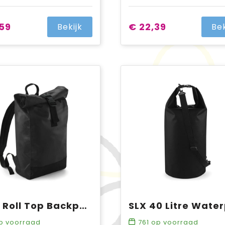
,59
€ 22,39
Bekijk
Bek
Tarp Roll Top Backpack
p voorraad
761
op voorraad