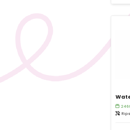
246
Rip