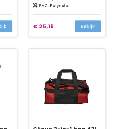
PVC, Polyester
€ 25,16
ijk
Bekijk
Top
Clique 2-in-1 bag 42L