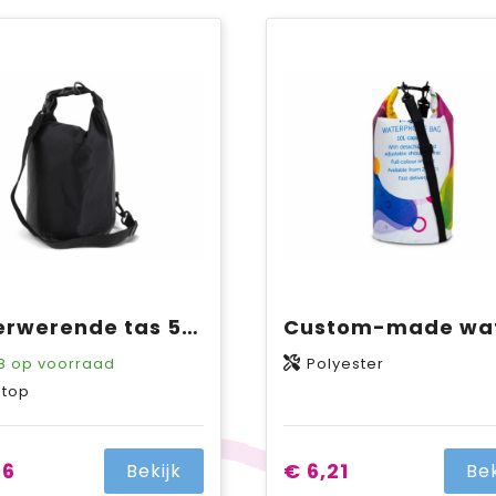
Waterwerende tas 5L IPX6
8
op voorraad
Polyester
stop
26
€ 6,21
Bekijk
Bek